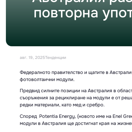
повторна упо
авг. 19, 2025
Тенденции
Федералното правителство и щатите в Австралия
фотоволтаични модули.
Предвид силните позиции на Австралия в област
съоръжения за рециклиране на модули е от реша
редки материали, като мед и сребро.
Според Potentia Energy, (новото име на Enel Gr
модули в Австралия ще достигнат края на жизне