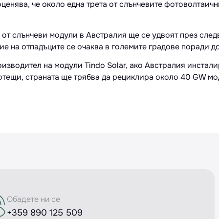
оценява, че около една трета от слънчевите фотоволтаичн
 от слънчеви модули в Австралия ще се удвоят през след
ние на отпадъците се очаква в големите градове поради 
изводител на модули Tindo Solar, ако Австралия инстали
ботещи, страната ще трябва да рециклира около 40 GW мо
Обадете ни се
+359 890 125 509