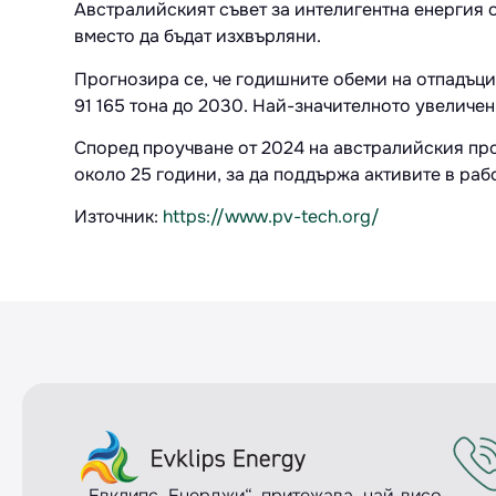
Австралийският съвет за интелигентна енергия 
вместо да бъдат изхвърляни.
Прогнозира се, че годишните обеми на отпадъци
91 165 тона до 2030. Най-значителното увеличе
Според проучване от 2024 на австралийския про
около 25 години, за да поддържа активите в ра
Източник:
https://www.pv-tech.org/
„Евклипс Енерджи“ притежава най-висо-