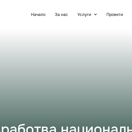
Начало
За нас
Услуги
Проекти
зработва националн