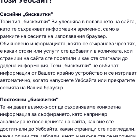
този Уебсайт?
Сесийни „бисквитки“
Този тип „бисквитки“ Ви улеснява в ползването на сайта,
като те съхраняват информация временно, само в
рамките на сесията на използвания браузер.
Обикновено информацията, която се съхранява чрез тях,
е какви стоки или услуги сте добавили в количката, кои
страници на сайта сте посетили и как сте стигнали до
дадена информация. Тези „бисквитки“ не събират
информация от Вашето крайно устройство и се изтриват
автоматично, когато напуснете Уебсайта или прекратите
сесията на Вашия браузър.
Постоянни „бисквитки“
Те ни дават възможност да съхраняваме конкретна
информация за сърфирането, като например
анализиране посещенията на сайта, как вие сте
достигнали до Уебсайта, какви страници сте прегледали,
какви опции сте избрали, както и накъде сте се насочили