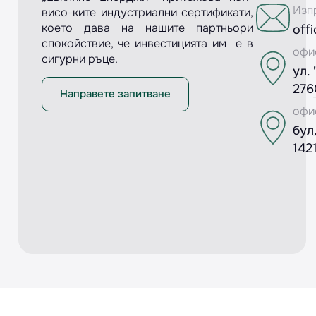
Изп
висо-ките индустриални сертификати,
което дава на нашите партньори
off
спокойствие, че инвестицията им е в
офи
сигурни ръце.
ул.
276
Направете запитване
офи
бул
142