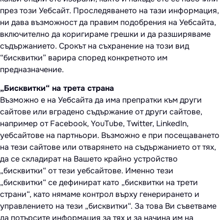
през този Уебсайт. Проследяването на тази информация,
ни дава възможност да правим подобрения на Уебсайта,
включително да коригираме грешки и да разширяваме
съдържанието. Срокът на съхранение на този вид
“бисквитки” варира според конкретното им
предназначение.
„Бисквитки“ на трета страна
Възможно е на Уебсайта да има препратки към други
сайтове или вградено съдържание от други сайтове,
например от Facebook, YouTube, Twitter, LinkedIn,
уебсайтове на партньори. Възможно е при посещаването
на тези сайтове или отварянето на съдържанието от тях,
да се складират на Вашето крайно устройство
„бисквитки“ от тези уебсайтове. Именно тези
„бисквитки“ се дефинират като „бисквитки на трети
страни“, като нямаме контрол върху генерирането и
управлението на тези „бисквитки“. За това Ви съветваме
да потърсите информация за тях и за начина им на