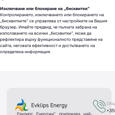
Изключване или блокиране на „бисквитки“
Контролирането, изключването или блокирането на
„бисквитките“ се управлява от настройките на Вашия
браузер. Имайте предвид, че пълната забрана на
използването на всички „бисквитки“, може да
рефлектира върху функционалното представяне на
сайта, неговата ефективност и достъпването на
определена информация.
Оба
+35
„Евклипс Енерджи“ притежава най-