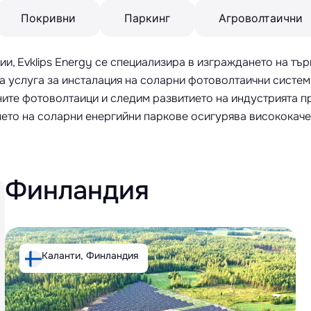
Покривни
Паркинг
Агроволтаични
ии, Evklips Energy се специализира в изграждането на т
а услуга за инсталация на соларни фотоволтаични систем
ните фотоволтаици и следим развитието на индустрията п
то на соларни енергийни паркове осигурява висококаче
Финландия
Каланти, Финландия