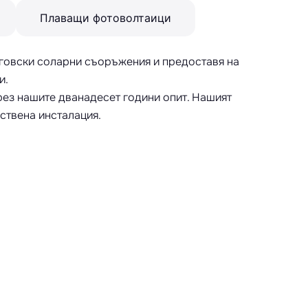
Плаващи фотоволтаици
ърговски соларни съоръжения и предоставя на
и.
рез нашите дванадесет години опит. Нашият
ствена инсталация.