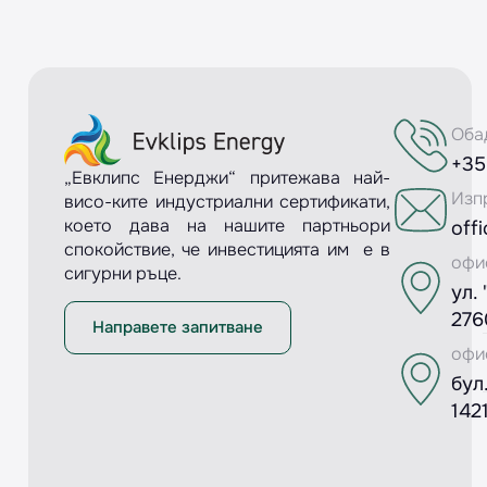
Оба
+35
„Евклипс Енерджи“ притежава най-
Изп
висо-ките индустриални сертификати,
което дава на нашите партньори
off
спокойствие, че инвестицията им е в
офи
сигурни ръце.
ул.
276
Направете запитване
офи
бул
142